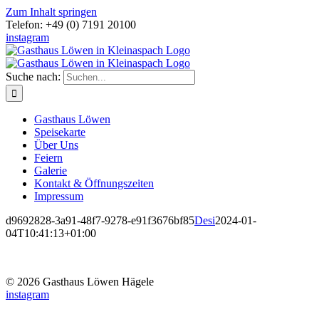
Zum Inhalt springen
Telefon: +49 (0) 7191 20100
instagram
Suche nach:
Gasthaus Löwen
Speisekarte
Über Uns
Feiern
Galerie
Kontakt & Öffnungszeiten
Impressum
d9692828-3a91-48f7-9278-e91f3676bf85
Desi
2024-01-
04T10:41:13+01:00
©
2026
Gasthaus Löwen Hägele
instagram